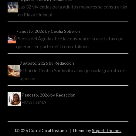
Las 32 viviendas para adultos mayores se construirán
en Plaza Huincul
7 agosto, 2026
by Cecilia Soberón
Piedra del Águila abre la convocatoria a artistas que
quieran ser parte del Tremn Tahuen
7 agosto, 2026
by Redacción
El barrio Centro Sur invita a una jornada gratuita de
ajedrez
7 agosto, 2026
by Redacción
EMA LUNA
©2026 Cutral Co al Instante
| Theme by
SuperbThemes