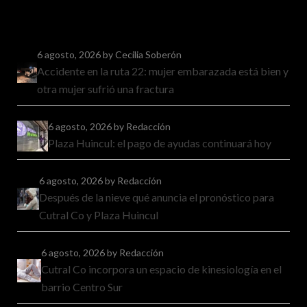
6 agosto, 2026
by Cecilia Soberón
Accidente en la ruta 22: mujer embarazada está bien y
otra mujer sufrió una fractura
6 agosto, 2026
by Redacción
Plaza Huincul: el pago de ayudas continuará hoy
6 agosto, 2026
by Redacción
Después de la nieve qué anuncia el pronóstico para
Cutral Co y Plaza Huincul
6 agosto, 2026
by Redacción
Cutral Co incorpora un espacio de kinesiología en el
barrio Centro Sur