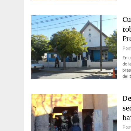
Cu
ro
Pr
Pos
En u
de l
pres
deli
De
se
ba
Pos