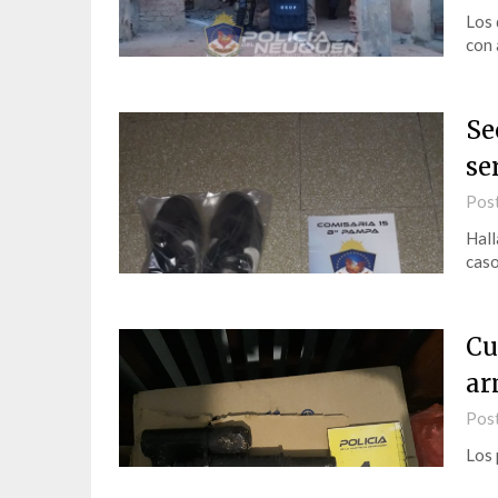
Los 
con 
Se
se
Pos
Hall
cas
Cu
ar
Pos
Los 