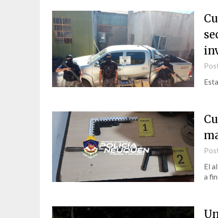
Cu
se
in
Pos
Esta
Cu
ma
Pos
El a
a fi
Un