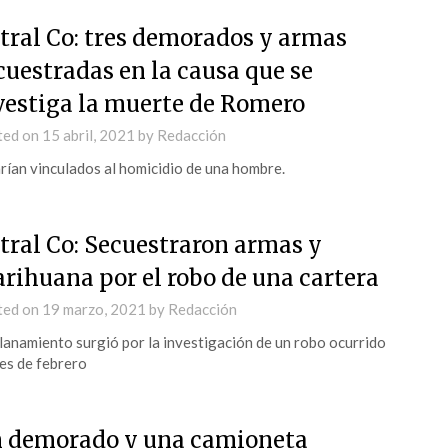
tral Co: tres demorados y armas
cuestradas en la causa que se
vestiga la muerte de Romero
ted on
15 abril, 2021
by
Redacción
rían vinculados al homicidio de una hombre.
tral Co: Secuestraron armas y
rihuana por el robo de una cartera
ted on
19 marzo, 2021
by
Redacción
llanamiento surgió por la investigación de un robo ocurrido
nes de febrero
 demorado y una camioneta