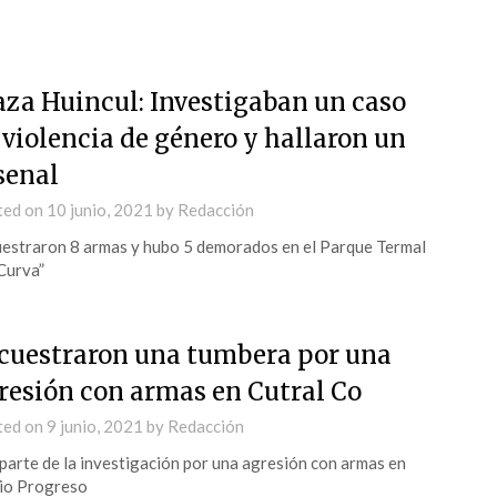
aza Huincul: Investigaban un caso
 violencia de género y hallaron un
senal
ted on
10 junio, 2021
by
Redacción
estraron 8 armas y hubo 5 demorados en el Parque Termal
Curva”
cuestraron una tumbera por una
resión con armas en Cutral Co
ted on
9 junio, 2021
by
Redacción
parte de la investigación por una agresión con armas en
io Progreso