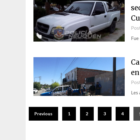
se
Cu
Pos
Fue 
Ca
en
Pos
Les 
Previous
1
2
3
4