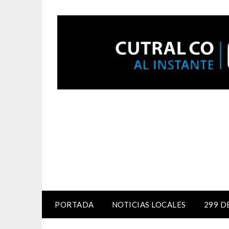
PORTADA
NOTICIAS LOCALES
299 D