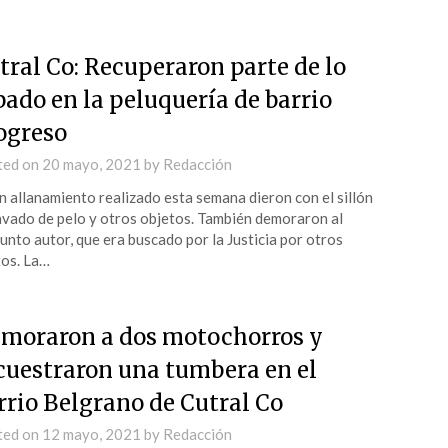
tral Co: Recuperaron parte de lo
bado en la peluquería de barrio
ogreso
ted on
20 mayo, 2021
by
Redacción
n allanamiento realizado esta semana dieron con el sillón
avado de pelo y otros objetos. También demoraron al
unto autor, que era buscado por la Justicia por otros
tos. La…
moraron a dos motochorros y
cuestraron una tumbera en el
rrio Belgrano de Cutral Co
ted on
12 mayo, 2021
by
Redacción