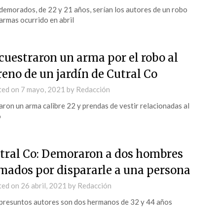
demorados, de 22 y 21 años, serían los autores de un robo
armas ocurrido en abril
cuestraron un arma por el robo al
reno de un jardín de Cutral Co
ted on
7 mayo, 2021
by
Redacción
aron un arma calibre 22 y prendas de vestir relacionadas al
o
tral Co: Demoraron a dos hombres
mados por dispararle a una persona
ted on
26 abril, 2021
by
Redacción
presuntos autores son dos hermanos de 32 y 44 años