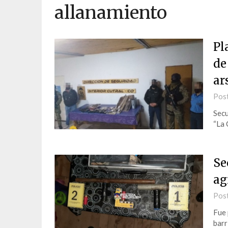
allanamiento
Pl
de
ar
Pos
Secu
“La 
Se
ag
Pos
Fue 
barr