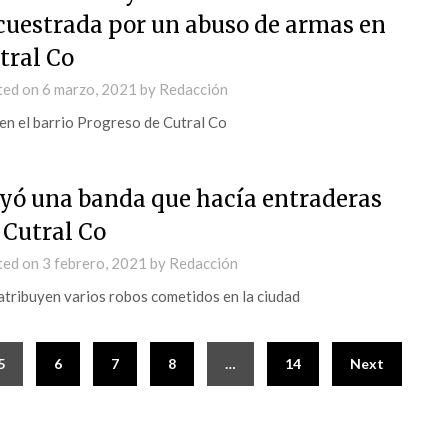
cuestrada por un abuso de armas en
tral Co
ted on
6 marzo, 2021
by
Redacción
en el barrio Progreso de Cutral Co
yó una banda que hacía entraderas
 Cutral Co
ted on
3 febrero, 2021
by
Redacción
atribuyen varios robos cometidos en la ciudad
5
6
7
8
…
14
Next