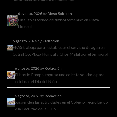
6 agosto, 2026
by Diego Soberon
Finalizó el torneo de fútbol femenino en Plaza
Huincul
6 agosto, 2026
by Redacción
EPAS trabaja para restablecer el servicio de agua en
Cutral Co, Plaza Huincul y Chos Malal por el temporal
6 agosto, 2026
by Redacción
El barrio Pampa impulsa una colecta solidaria para
celebrar el Día del Niño
6 agosto, 2026
by Redacción
Suspenden las actividades en el Colegio Tecnológico
y la Facultad de la UTN