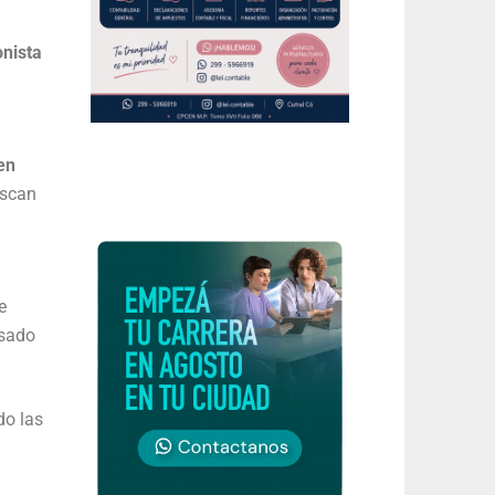
onista
en
uscan
e
nsado
do las