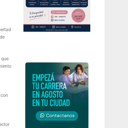
bertad
 de
a que
miento
 con
ector