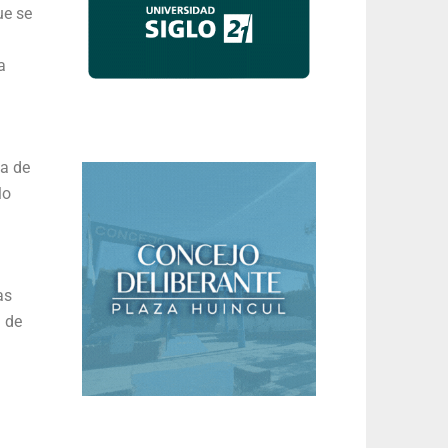
ue se
a
ia de
lo
as
n de