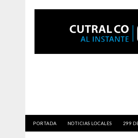
PORTADA
NOTICIAS LOCALES
299 D