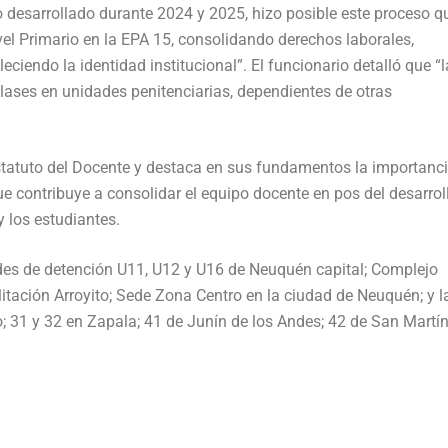
o desarrollado durante 2024 y 2025, hizo posible este proceso q
ivel Primario en la EPA 15, consolidando derechos laborales,
ciendo la identidad institucional”. El funcionario detalló que “l
lases en unidades penitenciarias, dependientes de otras
Estatuto del Docente y destaca en sus fundamentos la importanc
que contribuye a consolidar el equipo docente en pos del desarrol
y los estudiantes.
des de detención U11, U12 y U16 de Neuquén capital; Complejo
litación Arroyito; Sede Zona Centro en la ciudad de Neuquén; y l
; 31 y 32 en Zapala; 41 de Junín de los Andes; 42 de San Martí