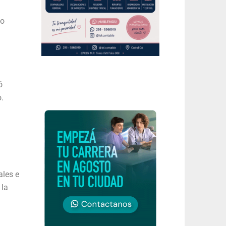
Co
ó
.
ales e
 la