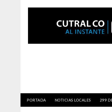
PORTADA
NOTICIAS LOCALES
299 D