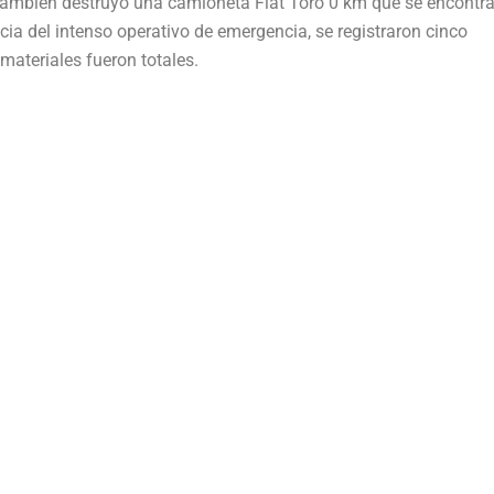
también destruyó una camioneta Fiat Toro 0 km que se encontr
a del intenso operativo de emergencia, se registraron cinco
materiales fueron totales.