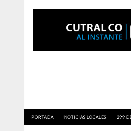
PORTADA
NOTICIAS LOCALES
299 D