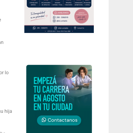
e
an
or lo
u hija