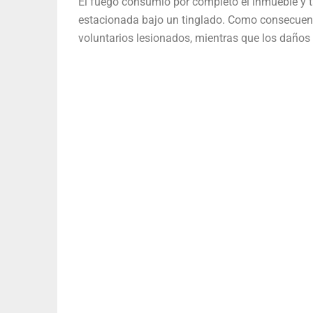
El fuego consumió por completo el inmueble y 
estacionada bajo un tinglado. Como consecuenci
voluntarios lesionados, mientras que los daños 