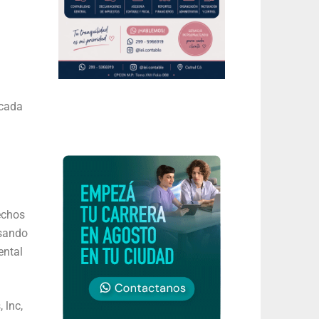
icada
echos
asando
ental
 lnc,