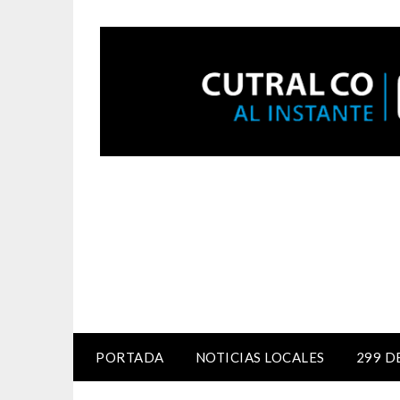
PORTADA
NOTICIAS LOCALES
299 D