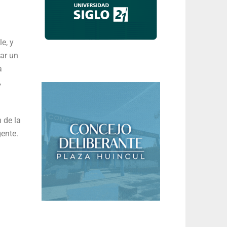
e, y
ar un
a
,
 de la
gente.