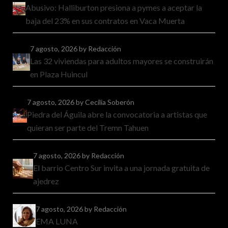
Abusivo: Halliburton presiona a pymes a aceptar la
baja del 23% en sus contratos en Vaca Muerta
7 agosto, 2026
by Redacción
Las 32 viviendas para adultos mayores se construirán
en Plaza Huincul
7 agosto, 2026
by Cecilia Soberón
Piedra del Águila abre la convocatoria a artistas que
quieran ser parte del Tremn Tahuen
7 agosto, 2026
by Redacción
El barrio Centro Sur invita a una jornada gratuita de
ajedrez
7 agosto, 2026
by Redacción
EMA LUNA