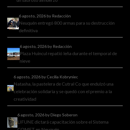
6 agosto, 2026
by Redacción
Neuquén entregó 800 armas para su destrucción
definitiva
6 agosto, 2026
by Redacción
Plaza Huincul repatió leña durante el temporal de
nieve
6 agosto, 2026
by Cecilia Kobryniec
Natasha, la pastelera de Cutral Co que endulzó una
celebración solidaria y se quedó con el premio a la
creatividad
6 agosto, 2026
by Diego Soberon
LIFUNE dictará capacitación sobre el Sistema
COMET en Neuquén