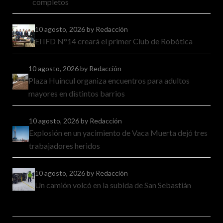
completos
10 agosto, 2026
by Redacción
El IFD N°14 creará el primer Club de Robótica
10 agosto, 2026
by Redacción
Plaza Huincul organiza encuentros para adultos
mayores en distintos barrios
10 agosto, 2026
by Redacción
Explosión en un yacimiento de Vaca Muerta dejó tres
trabajadores heridos
10 agosto, 2026
by Redacción
Un camión volcó en la subida de San Sebastián