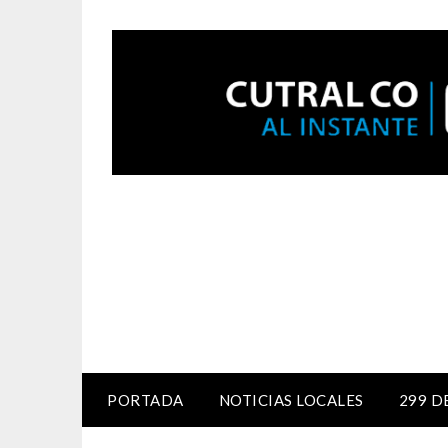
PORTADA
NOTICIAS LOCALES
299 D