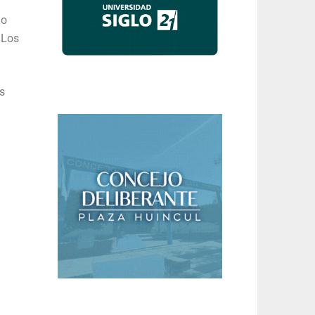
mo
 Los
s