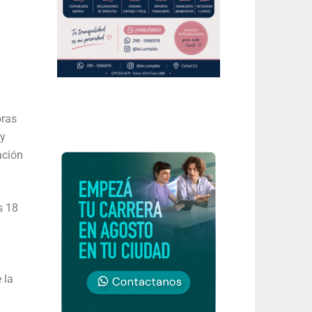
oras
 y
ación
s 18
 la