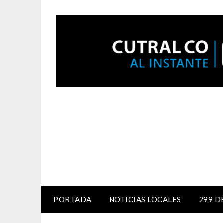
PORTADA
NOTICIAS LOCALES
299 D