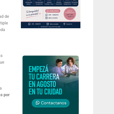
ad de
tiple
nda
as
que
a
as por