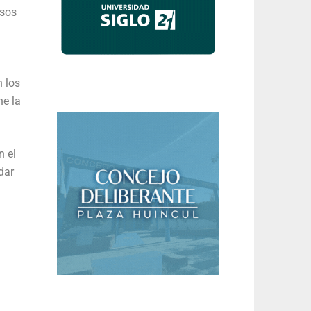
rsos
 los
ne la
n el
dar