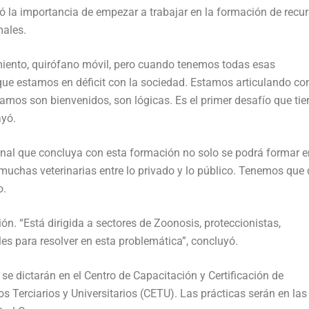
ó la importancia de empezar a trabajar en la formación de recu
males.
miento, quirófano móvil, pero cuando tenemos todas esas
ue estamos en déficit con la sociedad. Estamos articulando con
mos son bienvenidos, son lógicas. Es el primer desafío que tie
ayó.
nal que concluya con esta formación no solo se podrá formar e
 muchas veterinarias entre lo privado y lo público. Tenemos que 
o.
ción. “Está dirigida a sectores de Zoonosis, proteccionistas,
es para resolver en esta problemática”, concluyó.
se dictarán en el Centro de Capacitación y Certificación de
s Terciarios y Universitarios (CETU). Las prácticas serán en las