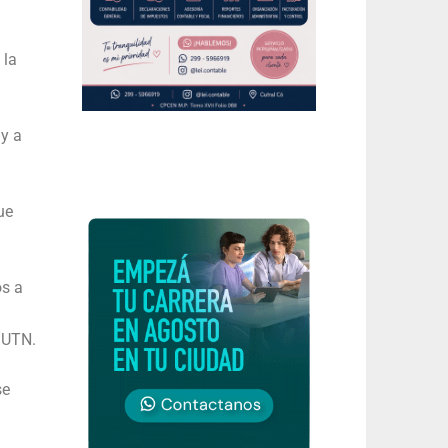
 la
 y a
ue
os a
– UTN.
se