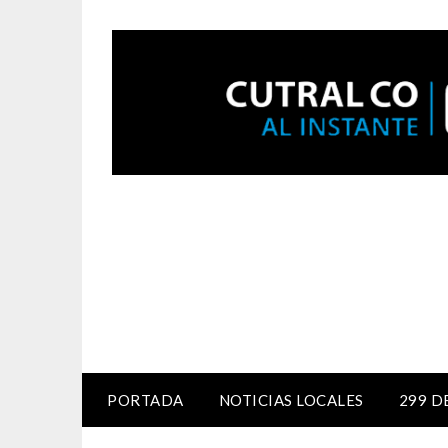
PORTADA
NOTICIAS LOCALES
299 D