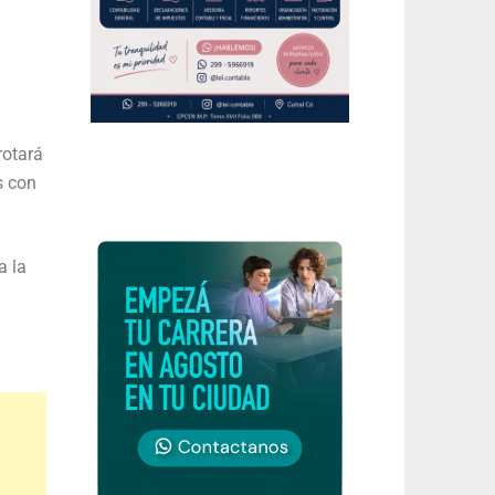
rotará
s con
a la