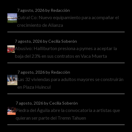
7 agosto, 2026
by Redacción
Cutral Co: Nuevo equipamiento para acompañar el
crecimiento de Alianza
7 agosto, 2026
by Cecilia Soberón
Abusivo: Halliburton presiona a pymes a aceptar la
baja del 23% en sus contratos en Vaca Muerta
7 agosto, 2026
by Redacción
Las 32 viviendas para adultos mayores se construirán
en Plaza Huincul
7 agosto, 2026
by Cecilia Soberón
Piedra del Águila abre la convocatoria a artistas que
quieran ser parte del Tremn Tahuen