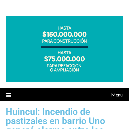
Menu
Huincul: Incendio de
pastizales en barrio Uno