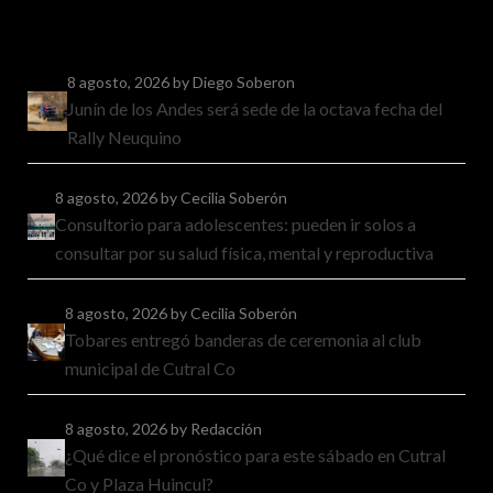
8 agosto, 2026
by Diego Soberon
Junín de los Andes será sede de la octava fecha del
Rally Neuquino
8 agosto, 2026
by Cecilia Soberón
Consultorio para adolescentes: pueden ir solos a
consultar por su salud física, mental y reproductiva
8 agosto, 2026
by Cecilia Soberón
Tobares entregó banderas de ceremonia al club
municipal de Cutral Co
8 agosto, 2026
by Redacción
¿Qué dice el pronóstico para este sábado en Cutral
Co y Plaza Huincul?