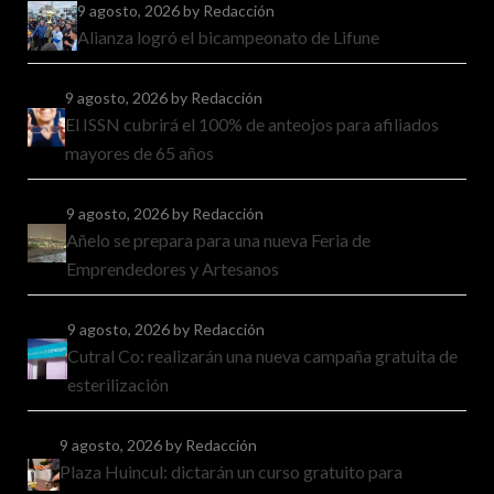
9 agosto, 2026
by Redacción
Alianza logró el bicampeonato de Lifune
9 agosto, 2026
by Redacción
El ISSN cubrirá el 100% de anteojos para afiliados
mayores de 65 años
9 agosto, 2026
by Redacción
Añelo se prepara para una nueva Feria de
Emprendedores y Artesanos
9 agosto, 2026
by Redacción
Cutral Co: realizarán una nueva campaña gratuita de
esterilización
9 agosto, 2026
by Redacción
Plaza Huincul: dictarán un curso gratuito para