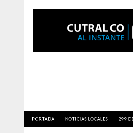
PORTADA
NOTICIAS LOCALES
299 D