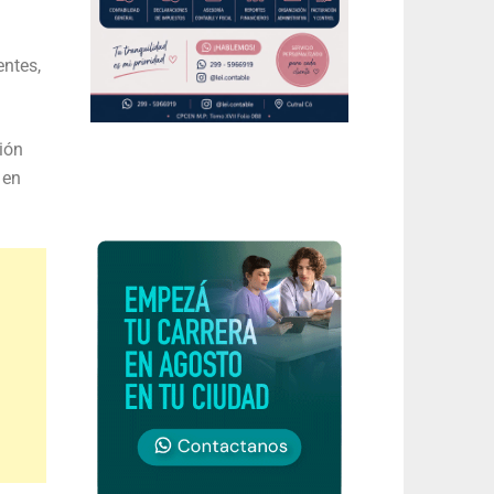
entes,
ión
 en