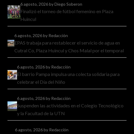
6 agosto, 2026
by Diego Soberon
Finalizó el torneo de fútbol femenino en Plaza
Huincul
6 agosto, 2026
by Redacción
EPAS trabaja para restablecer el servicio de agua en
Cutral Co, Plaza Huincul y Chos Malal por el temporal
6 agosto, 2026
by Redacción
El barrio Pampa impulsa una colecta solidaria para
celebrar el Día del Niño
6 agosto, 2026
by Redacción
Suspenden las actividades en el Colegio Tecnológico
y la Facultad de la UTN
6 agosto, 2026
by Redacción