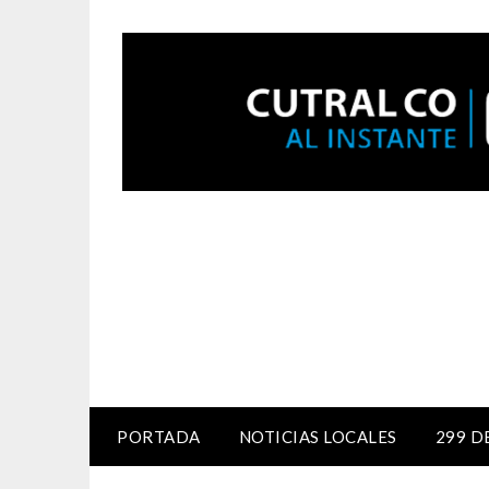
PORTADA
NOTICIAS LOCALES
299 D