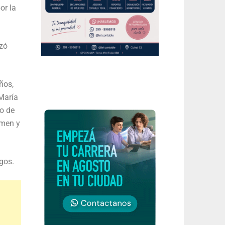
or la
nzó
ños,
 María
jo de
omen y
rgos.