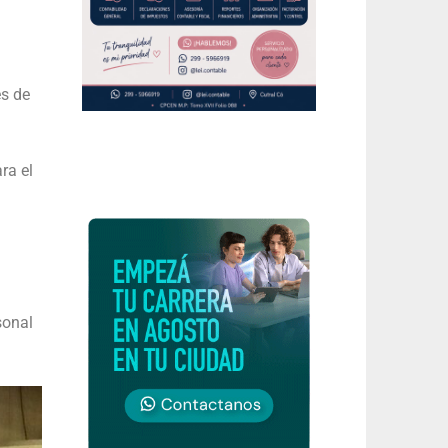
es de
ra el
sonal