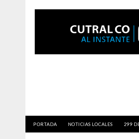
PORTADA
NOTICIAS LOCALES
299 D