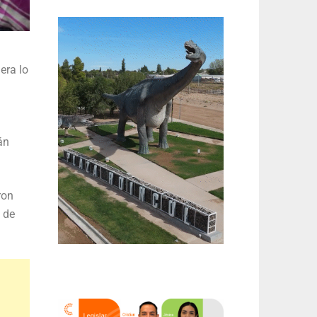
era lo
án
ron
 de