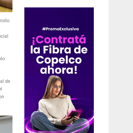
rollo
cial
blo
al de
l
on