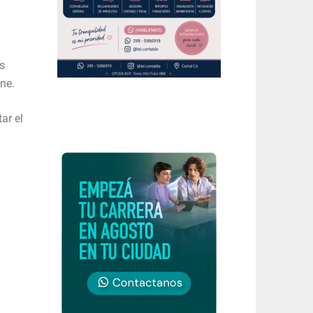
os
ne.
ar el