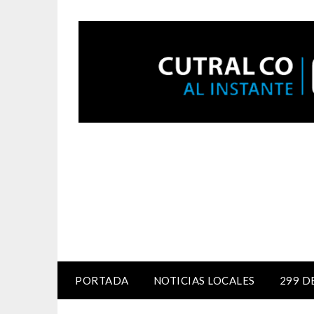
PORTADA
NOTICIAS LOCALES
299 D