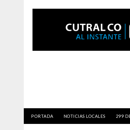
PORTADA
NOTICIAS LOCALES
299 D