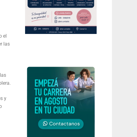
o el
r las
las
lera.
s y
o