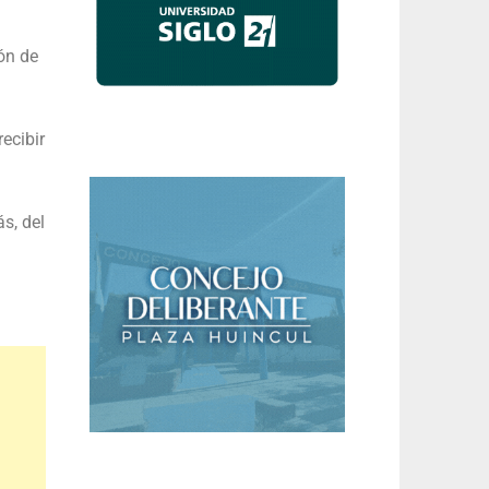
ión de
ecibir
s, del