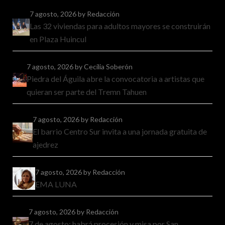
7 agosto, 2026
by Redacción
Las 32 viviendas para adultos mayores se construirán
en Plaza Huincul
7 agosto, 2026
by Cecilia Soberón
Piedra del Águila abre la convocatoria a artistas que
quieran ser parte del Tremn Tahuen
7 agosto, 2026
by Redacción
El barrio Centro Sur invita a una jornada gratuita de
ajedrez
7 agosto, 2026
by Redacción
EMA LUNA
7 agosto, 2026
by Redacción
7 de agosto: habrá procesión y misa por San