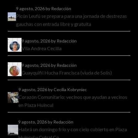
9 agosto, 2026
by Redacción
Picún Leufú se prepara para una jornada de destrezas
gauchas con entrada libre y gratuita
9 agosto, 2026
by Redacción
Vila Andrea Cecilia
9 agosto, 2026
by Redacción
Guayquifil Hucha Francisca (viuda de Solis)
9 agosto, 2026
by Cecilia Kobryniec
Corazón Comunitario: vecinos que ayudan a vecinos
en Plaza Huincul
9 agosto, 2026
by Redacción
Habrá un domingo frío y con cielo cubierto en Plaza
Huincul y Cutral Co