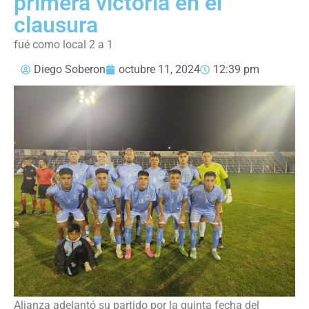
primera victoria en el
clausura
fué como local 2 a 1
Diego Soberon
octubre 11, 2024
12:39 pm
Alianza adelantó su partido por la quinta fecha del