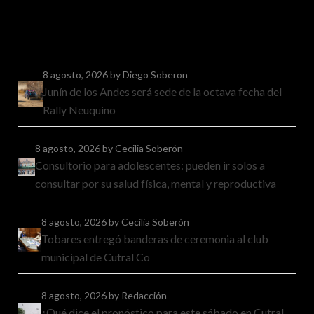
8 agosto, 2026
by Diego Soberon
Junín de los Andes será sede de la octava fecha del
Rally Neuquino
8 agosto, 2026
by Cecilia Soberón
Consultorio para adolescentes: pueden ir solos a
consultar por su salud física, mental y reproductiva
8 agosto, 2026
by Cecilia Soberón
Tobares entregó banderas de ceremonia al club
municipal de Cutral Co
8 agosto, 2026
by Redacción
¿Qué dice el pronóstico para este sábado en Cutral