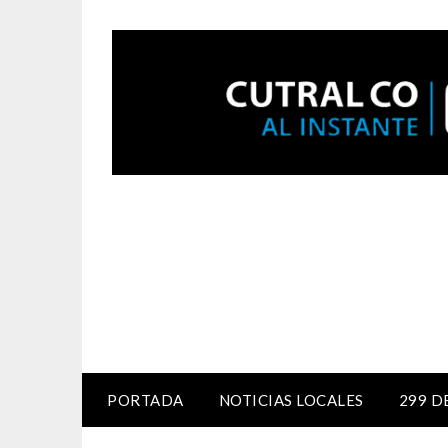
PORTADA
NOTICIAS LOCALES
299 D