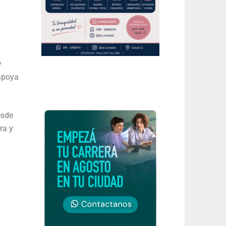
y
 apoya
esde
ra y