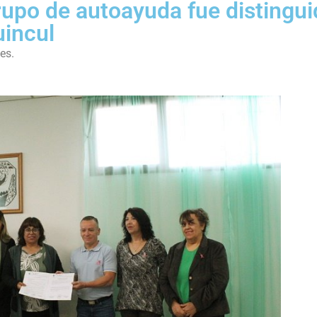
grupo de autoayuda fue distingu
uincul
es.