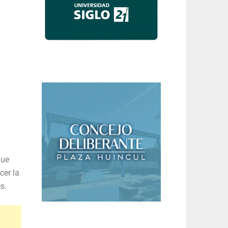
que
cer la
s.