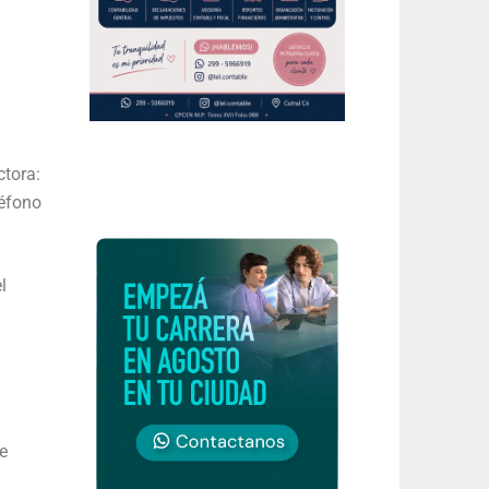
ctora:
léfono
l
e