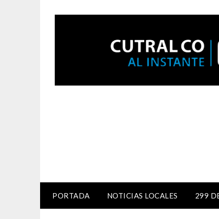
PORTADA
NOTICIAS LOCALES
299 D