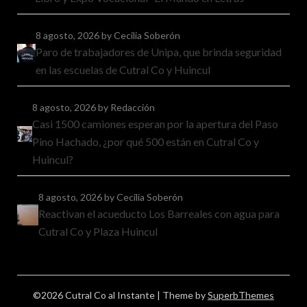
8 agosto, 2026
by Cecilia Soberón
Paro de trabajadores de Unipa, que brinda seguridad
en las escuelas de Cutral Co y Huincul
8 agosto, 2026
by Redacción
Casi 1500 camiones esperan por la apertura del Paso
Pino Hachado, ¿por qué 500 están en Cutral Co y
Huincul?
8 agosto, 2026
by Cecilia Soberón
Reactivan el acueducto Los Barreales con agua para
Cutral Co y Plaza Huincul
©2026 Cutral Co al Instante
| Theme by
SuperbThemes