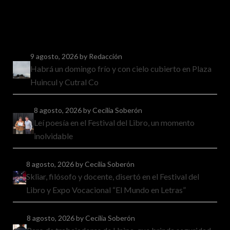
9 agosto, 2026
by Redacción
Habrá un domingo frío y con cielo cubierto en Plaza
Huincul y Cutral Co
8 agosto, 2026
by Cecilia Soberón
Leí poesía en el Festival del Libro, un momento
inolvidable
8 agosto, 2026
by Cecilia Soberón
Skliar, filósofo y docente, disertó en el Festival del
Libro y Expo Vocacional “El Mundo en Letras”
8 agosto, 2026
by Cecilia Soberón