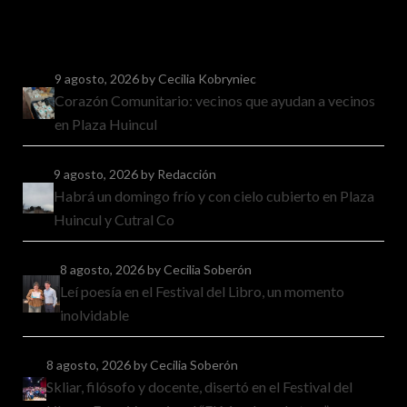
9 agosto, 2026
by Cecilia Kobryniec
Corazón Comunitario: vecinos que ayudan a vecinos
en Plaza Huincul
9 agosto, 2026
by Redacción
Habrá un domingo frío y con cielo cubierto en Plaza
Huincul y Cutral Co
8 agosto, 2026
by Cecilia Soberón
Leí poesía en el Festival del Libro, un momento
inolvidable
8 agosto, 2026
by Cecilia Soberón
Skliar, filósofo y docente, disertó en el Festival del