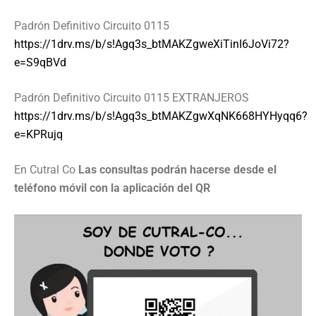
Padrón Definitivo Circuito 0115
https://1drv.ms/b/s!Agq3s_btMAKZgweXiTinI6JoVi72?
e=S9qBVd
Padrón Definitivo Circuito 0115 EXTRANJEROS
https://1drv.ms/b/s!Agq3s_btMAKZgwXqNK668HYHyqq6?
e=KPRujq
En Cutral Co
Las consultas podrán hacerse desde el
teléfono móvil con la aplicación del QR