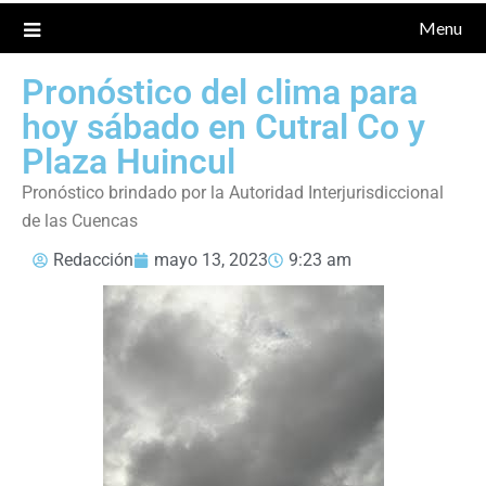
Menu
Pronóstico del clima para
hoy sábado en Cutral Co y
Plaza Huincul
Pronóstico brindado por la Autoridad Interjurisdiccional
de las Cuencas
Redacción
mayo 13, 2023
9:23 am