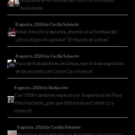
inolvidable
8 agosto, 2026
by Cecilia Soberón
Skliar, filósofo y docente, disertó en el Festival del
Libro y Expo Vocacional “El Mundo en Letras”
8 agosto, 2026
by Cecilia Soberón
Paro de trabajadores de Unipa, que brinda seguridad
en las escuelas de Cutral Co y Huincul
8 agosto, 2026
by Redacción
Casi 1500 camiones esperan por la apertura del Paso
Pino Hachado, ¿por qué 500 están en Cutral Co y
Huincul?
8 agosto, 2026
by Cecilia Soberón
Reactivan el acueducto Los Barreales con agua para