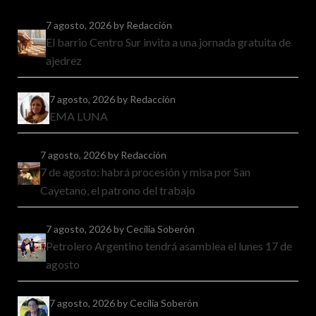
7 agosto, 2026
by Redacción
El barrio Centro Sur invita a una jornada gratuita de
ajedrez
7 agosto, 2026
by Redacción
EMA LUNA
7 agosto, 2026
by Redacción
7 de agosto: habrá procesión y misa por San
Cayetano, el patrono del trabajo
7 agosto, 2026
by Cecilia Soberón
Petrolero Argentino tendrá asamblea el lunes 17 de
agosto
7 agosto, 2026
by Cecilia Soberón