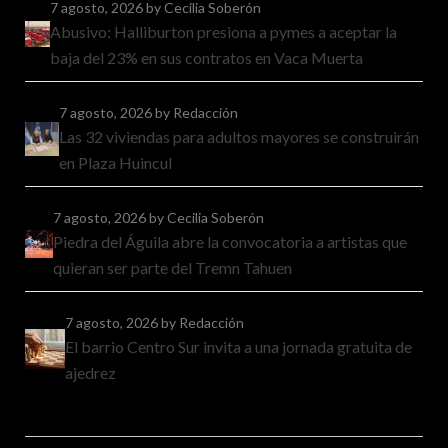
7 agosto, 2026
by Cecilia Soberón
Abusivo: Halliburton presiona a pymes a aceptar la
baja del 23% en sus contratos en Vaca Muerta
7 agosto, 2026
by Redacción
Las 32 viviendas para adultos mayores se construirán
en Plaza Huincul
7 agosto, 2026
by Cecilia Soberón
Piedra del Águila abre la convocatoria a artistas que
quieran ser parte del Tremn Tahuen
7 agosto, 2026
by Redacción
El barrio Centro Sur invita a una jornada gratuita de
ajedrez