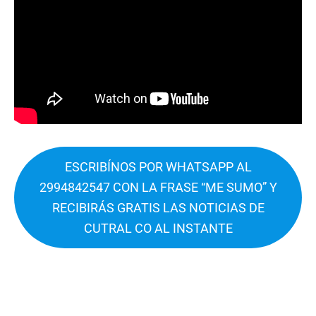
ESCRIBÍNOS POR WHATSAPP AL
2994842547 CON LA FRASE “ME SUMO” Y
RECIBIRÁS GRATIS LAS NOTICIAS DE
CUTRAL CO AL INSTANTE