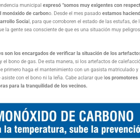
pendencia municipal
expresó “somos muy exigentes con respect
el monóxido de carbon
o. Desde el mes pasado
estamos haciend
arrollo Socia
l, para que corroboren el estado de las estufas, de 
e la gente sea consciente de que es una situación muy peligro
s son los encargados de verificar la situación de los artefacto
y el bono de gas. De esta manera, si los artefactos de calefacci
 que primero haga el mantenimiento con un gasista matriculado y
asiste con el bono ni la leña. Cabe aclarar que l
os promotores
ras para la tranquilidad de los vecinos.