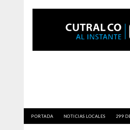
PORTADA
NOTICIAS LOCALES
299 D