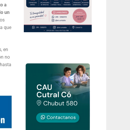
o a
o un
los
sa que
s, en
ón no
 hasta