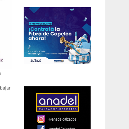
a
bajar