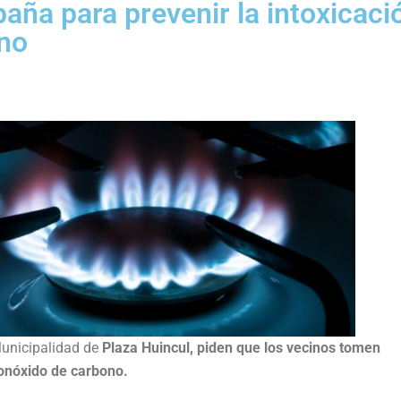
aña para prevenir la intoxicaci
no
 Municipalidad de
Plaza Huincul, piden que los vecinos tomen
monóxido de carbono.