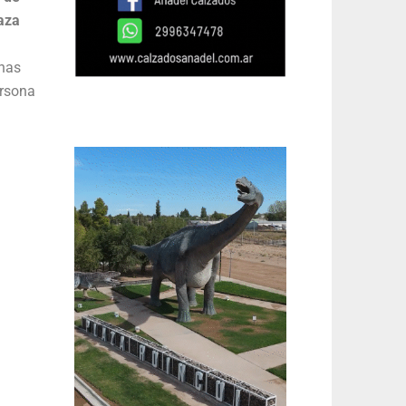
aza
onas
ersona