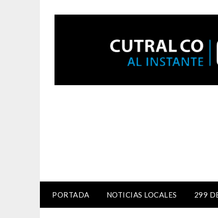
PORTADA
NOTICIAS LOCALES
299 D