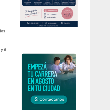
dos
 y 6