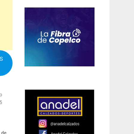
IS
o
5
 de