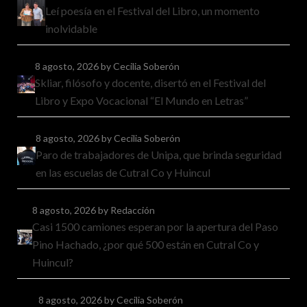
Leí poesía en el Festival del Libro, un momento
inolvidable
8 agosto, 2026
by Cecilia Soberón
Skliar, filósofo y docente, disertó en el Festival del
Libro y Expo Vocacional “El Mundo en Letras”
8 agosto, 2026
by Cecilia Soberón
Paro de trabajadores de Unipa, que brinda seguridad
en las escuelas de Cutral Co y Huincul
8 agosto, 2026
by Redacción
Casi 1500 camiones esperan por la apertura del Paso
Pino Hachado, ¿por qué 500 están en Cutral Co y
Huincul?
8 agosto, 2026
by Cecilia Soberón