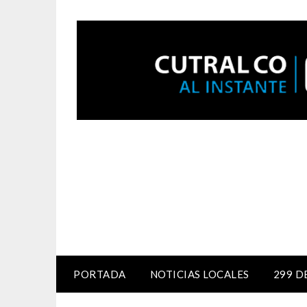
PORTADA
NOTICIAS LOCALES
299 D