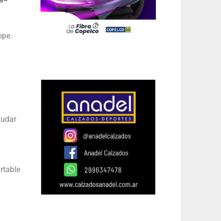
ope.
ludar
rtable