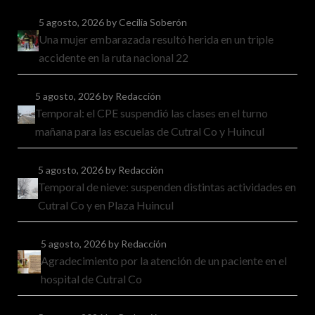
5 agosto, 2026
by Cecilia Soberón
Una mujer embarazada resultó herida en un triple
accidente en la ruta nacional 22
5 agosto, 2026
by Redacción
Temporal: el CPE suspendió las clases en el turno
mañana para las escuelas de Cutral Co y Huincul
5 agosto, 2026
by Redacción
Temporal de nieve: suspenden distintas actividades en
Cutral Co y en Plaza Huincul
5 agosto, 2026
by Redacción
Agradecimiento por la atención de un paciente en el
hospital de Cutral Co