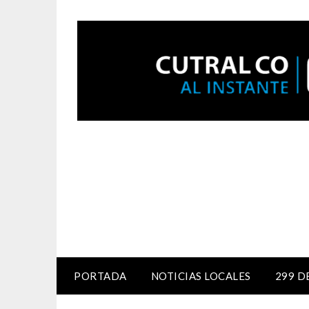
PORTADA
NOTICIAS LOCALES
299 D