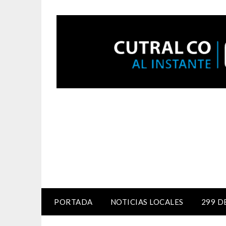
PORTADA
NOTICIAS LOCALES
299 D