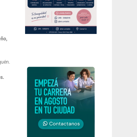
eño,
quén.
s.