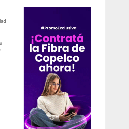
dad
a
y