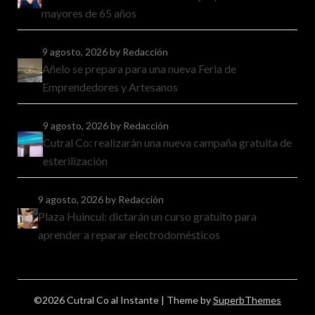
mayores de 65 años
9 agosto, 2026
by Redacción
Añelo se prepara para una nueva Feria de
Emprendedores y Artesanos
9 agosto, 2026
by Redacción
Cutral Co: realizarán una nueva campaña gratuita de
esterilización
9 agosto, 2026
by Redacción
Plaza Huincul: dictarán un curso gratuito para
aprender a reparar electrodomésticos
©2026 Cutral Co al Instante
| Theme by
SuperbThemes