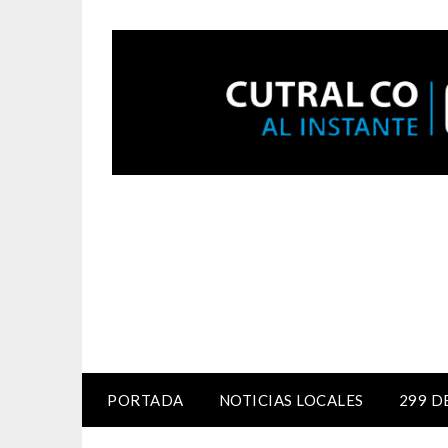
PORTADA
NOTICIAS LOCALES
299 D