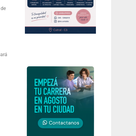
 de
cará