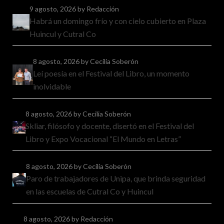
9 agosto, 2026
by Redacción
Habrá un domingo frío y con cielo cubierto en Plaza
Huincul y Cutral Co
8 agosto, 2026
by Cecilia Soberón
Leí poesía en el Festival del Libro, un momento
inolvidable
8 agosto, 2026
by Cecilia Soberón
Skliar, filósofo y docente, disertó en el Festival del
Libro y Expo Vocacional “El Mundo en Letras”
8 agosto, 2026
by Cecilia Soberón
Paro de trabajadores de Unipa, que brinda seguridad
en las escuelas de Cutral Co y Huincul
8 agosto, 2026
by Redacción